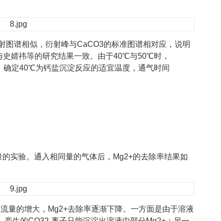
射图谱相似，衍射峰与CaCO3的标准图谱相对应，说明
与史婧祎等的研究结果一致。由于40℃与50℃时，
，确定40℃为钙盐沉淀反应的适宜温度，通气时间
流量的实验。通入相同量的气体后，Mg2+的去除率结果如
体流量的增大，Mg2+去除率逐渐下降。一方面是由于溶液
，产生的CO32-离子只能沉淀出溶液中部分Mg2+；另一