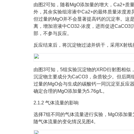
由图2可知，随着MgO添加量的增大，Ca2+质量
外，其余实验组溶液中Ca2+的最终质量浓度差
但过量的MgO并不会显著提高钙的沉淀率。这是
离，增加溶液中CO32-浓度，进而促进CaCO
部，不参与反应。
反应结束后，将沉淀物过滤并烘干，采用X射线
由图3可知，5组实验沉淀物的XRD衍射图相似
沉淀物主要成分为CaCO3，杂质较少。但后两
过量的MgO会与生成的碳酸钙一同沉淀至反应器
确定合理的MgO添加量为5.76g/L。
2.1.2 气体流量的影响
选择7组不同的气体流量进行实验，MgO添加量为5
随气体流量的变化情况见图4。