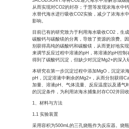
JACOBSONY.等将CO2通入海水中溶解形成
从而实现对CO2的封存；于慧等发现浓海水中
水替代海水进行吸收CO2实验，减少了浓海水
影响。
目前已有的研究致力于利用海水吸收CO2，生
碳酸钙与碳酸镁的分离，导致了资源的浪费。因
别获得高纯的碳酸钙和碳酸镁，从而更好地实现资源
来调节反应过程中溶液的pH，将溶液的pH控制
得到了碳酸钙沉淀，但缺少对沉淀Mg2+的深入
本研究在第一步沉淀过程中添加MgO，沉淀浓海
pH，沉淀溶液中剩余的Mg2+，从而分别获得C
加量、溶液pH、气体流量、反应温度以及通气
的沉淀条件，为利用浓海水捕集封存CO2并回
1、材料与方法
1.1 实验装置
采用容积为500mL的三孔烧瓶作为反应器。烧