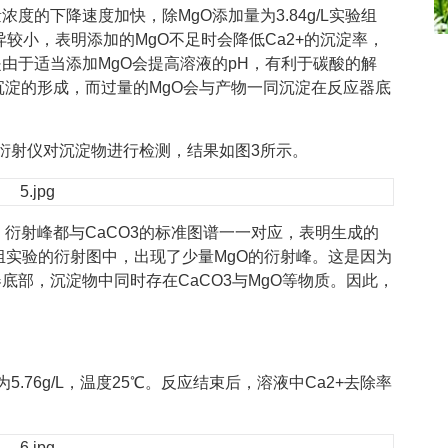
浓度的下降速度加快，除MgO添加量为3.84g/L实验组
异较小，表明添加的MgO不足时会降低Ca2+的沉淀率，
由于适当添加MgO会提高溶液的pH，有利于碳酸的解
3沉淀的形成，而过量的MgO会与产物一同沉淀在反应器底
衍射仪对沉淀物进行检测，结果如图3所示。
，衍射峰都与CaCO3的标准图谱一一对应，表明生成的
组实验的衍射图中，出现了少量MgO的衍射峰。这是因为
底部，沉淀物中同时存在CaCO3与MgO等物质。因此，
.76g/L，温度25℃。反应结束后，溶液中Ca2+去除率