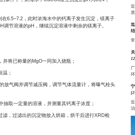
近
质
在6.5~7.2，此时浓海水中的钙离子发生沉淀，镁离子
OH调节溶液的pH，继续沉淀溶液中剩余的镁离子。
常
12
瓶，并将已称量的MgO一同加入烧瓶；
广
恒温；
环
瓶的放气阀并调节减压阀，调节气体流量计，将曝气栓头
[2
近
器中抽取一定量的溶液，并测量其钙离子浓度；
治
过滤，过滤出的沉淀物放入烘箱，烘干后进行XRD检