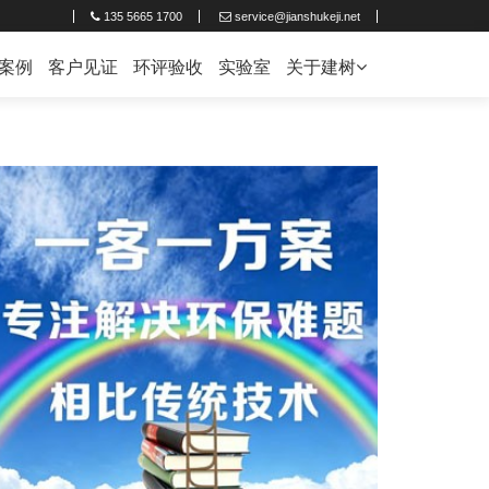
135 5665 1700
service@jianshukeji.net
案例
客户见证
环评验收
实验室
关于建树
企业简介
联系建树
人才招聘
新闻中心