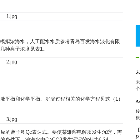
模拟浓海水，人工配水水质参考青岛百发海水淡化有限
几种离子浓度见表1。
未
个
气液平衡和化学平衡。沉淀过程相关的化学方程见式（1）
A
传
很
相应的离子积Qc表达式。要使某难溶电解质发生沉淀，需
[2
的条件下，浓海水中CaCO3发生沉淀的pH为6.24，