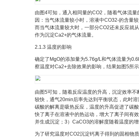
由图4可知，通入相同量的CO2，随着气体流量
因：当气体流量较小时，溶液中CO32-的含量
而当气体流量较大时，一部分CO2还未反应就从反
作为沉淀Ca2+的气体流量。
2.1.3 温度的影响
确定了MgO的添加量为5.76g/L和气体流量为0.6
察温度对Ca2+去除效果的影响，结果如图5所
由图5可知，随着反应温度的升高，沉淀效率不断
较快，通气20min后率先达到平衡状态，此时溶液
碳酸的解离是吸热反应，温度的升高促进了碳酸的
快了离子在溶液中的热运动，增大了离子间有效碰
并生成沉淀；3）CaCO3的溶解度随着温度的
为了研究温度对CO2沉淀钙离子得到的固相物