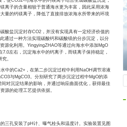
碳酸，使CO32-与海水中的钙镁离子结合生成碳酸盐沉淀，
钙镁离子的含量相较于普通海水更为丰富，因此采用浓海
中大量的钙镁离子，降低了直接排放浓海水所带来的环境
成碳酸盐沉淀封存CO2，并没有实现具有一定经济价值的
此通过一种方法实现碳酸钙和碳酸镁的分步沉淀，以分
化利用。YingyingZHAO等通过向海水中添加MgO
在7.0左右，沉淀海水中的钙离子，而镁离子保持稳定，
研究。
水中的Ca2+，在第二步沉淀过程中利用NaOH调节溶液
aCO3与MgCO3。分别研究了两步沉淀过程中MgO的添
时间对沉淀结果的影响，并通过响应曲面优化，获得最佳
收资源的处理工艺提供依据。
瓶的三孔安装了pH计、曝气栓头和温度计。实验装置见图