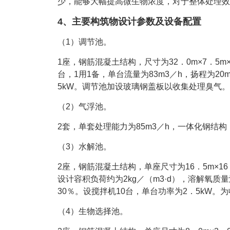
少，能够大幅提高微生物浓度，对于整体处理效
4、主要构筑物设计参数及设备配置
（1）调节池。
1座，钢筋混凝土结构，尺寸为32．0m×7．5m
台，1用1备，单台流量为83m3／h，扬程为2
5kW。调节池加设玻璃钢盖板以收集处理臭气。
（2）气浮池。
2套，单套处理能力为85m3／h，一体化钢结
（3）水解池。
2座，钢筋混凝土结构，单座尺寸为16．5m×16
设计容积负荷约为2kg／（m3·d），溶解氧质
30％。设搅拌机10台，单台功率为2．5kW
（4）生物选择池。