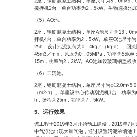
2座，钢筋混凝土结构，单座尺寸为8．0m×3．0
搅拌机2台，单台功率为2．5kW。生物选择池
（5）AO池。
2座，钢筋混凝土结构，单座A池尺寸为13．0m×
拌机4台，单台功率为2．5kW。单座O池尺寸为24
25h，设计污泥负荷为0．4kg／（kg·d），回
45m3／min，风压为0．05MPa，功率为55
15m，功率为2．2kW。AO池加设玻璃钢盖板
（6）二沉池。
2座，钢筋混凝土结构，单座尺寸为φ12.0m×5.
（m2·h）。单座设中心传动刮泥机1台，功率为0
h，扬程为25m，功率为7．5kW。
5、运行效果
该工程于2019年3月开始动工建设，2019年
中气浮池出现大量气泡，通过设置污泥浓缩池上