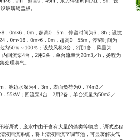
m×6．0m，超高0．45m，水力停留时间为1．5h。设
加设玻璃钢盖板。
8．0m×6．0m，超高0．5m，停留时间为6．8h；设搅
．0m×16．0m×6．0m，超高0．55m，停留时间为
流比为50％～100％；设鼓风机3台，2用1备，风量为
kW；内回流泵4台，2用2备，单台流量为20m3／h，扬程为
收集处理臭气。
0m，池边水深为4．3m，表面负荷为0．74m3／
．55kW；回流泵4台，2用2备，单台流量为50m3／
7月开始调试，废水中由于含有大量的藻类等物质，调试过程
清液回流系统，将上清液回流至调节池，可显著解决气