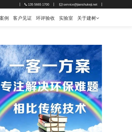
135 5665 1700
service@jianshukeji.net
案例
客户见证
环评验收
实验室
关于建树
企业简介
联系建树
人才招聘
新闻中心