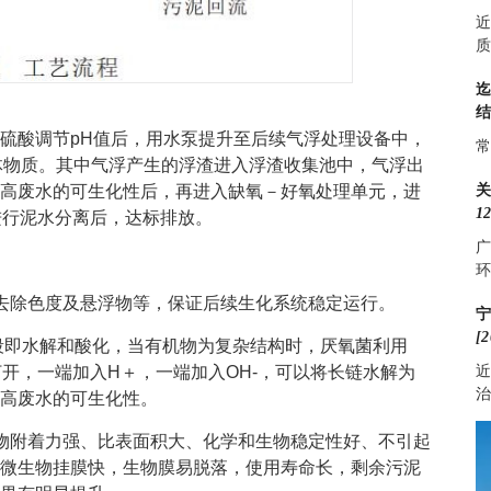
近
质
硫酸调节pH值后，用水泵提升至后续气浮处理设备中，
常
胶体物质。其中气浮产生的浮渣进入浮渣收集池中，气浮出
高废水的可生化性后，再进入缺氧－好氧处理单元，进
12
进行泥水分离后，达标排放。
广
环
去除色度及悬浮物等，保证后续生化系统稳定运行。
[2
阶段即水解和酸化，当有机物为复杂结构时，厌氧菌利用
近
打开，一端加入H＋，一端加入OH-，可以将长链水解为
治
高废水的可生化性。
物附着力强、比表面积大、化学和生物稳定性好、不引起
微生物挂膜快，生物膜易脱落，使用寿命长，剩余污泥