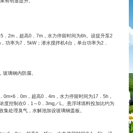
果有明显提升。
×5．2m，超高0．7m，水力停留时间为6h。设提升泵2
0m，功率为7．5kW；潜水搅拌机4台，单台功率为2．
构，玻璃钢内防腐。
．0m×6．0m，超高0．4m，水力停留时间为17．5h，
量浓度控制在0．1～0．3mg／L。悬浮球填料投加比约为
。为收集处理臭气，水解池加设玻璃钢盖板。