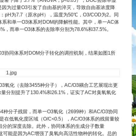
率显著下降了5.7%（ANOVA，p<0.05），DOC去除率显
这可能是因为过量O3引发了自由基的淬灭，导致自由基浓度降
pH为7.7（原水pH），温度为50℃，O3/COD为2。同
系和单一O3体系对DOM的降解性能。其中，单一AC体
.3%，而单一O3体系的去除率分别为78.6%和37.5%。
AC与O3协同体系对DOM分子转化的调控机制，结果如图1所
3氧化（去除3455种分子），AC/O3耦合工艺展现出更
分别提升了130.4%和26.1%，证实了AC对臭氧氧化
种分子残留，而单一O3氧化（2699种）和AC/O3协同
别是在低氧化度区域（O/C<0.5），AC/O3体系的残留量较
C组分的深度去除。此外，协同体系的生成分子数量
3%，这可能是因为AC增强了臭氧向高活性物种的转化。总的