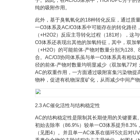
子。因此，在AC/O3体系中，HOHUPC分
纯的吸附作用。
此外，基于臭氧氧化的18种转化反应，通过质
一O3体系及AC/O3体系中可能存在的转化路
（+H2O2）反应主导转化过程（181对），
O3体系还表现出其他的加氧特征，其中，双加氧（
（+H2O）的可能前体-产物对数量分别为128、
合。AC/O3协同体系虽与单一O3体系具有相
径的前体-产物对数量均明显减少（双加氧77对
AC的双重作用，一方面通过吸附富集污染物提
物种，促进有机物深度矿化，从而减少中间产物
2.3 AC催化活性与结构稳定性
AC的结构稳定性是限制其长期使用的关键要素。通
初始去除率（86.9%）较单一O3体系提升8.3%
（见图4）。并且单一AC体系在循环5次后对UV2