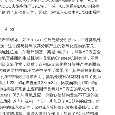
）所示，AC/O3体系的DOC去除率始终高于单一AC吸
DOC去除率降至39.1%，与单一O3体系的DOC去除率
影响了其催化活性。因此，对循环实验中AC/O3体系的
受严重破坏。如图5（a）红外光谱分析所示，经过臭氧处
增强，这可能与臭氧或其分解产生的强氧化性物质有关。
的碱性位点（如吡喃酮基、离域π电子），导致AC表面含
氧官能团的生成机制与臭氧的Criegee机制类似，即臭
初级臭氧化物，随后，该初级臭氧化物分解并产生表面氧
料的缺陷结构在循环过程中发生明显退化，其关键缺陷指标
进一步的孔隙结构表征结果表明，臭氧处理对AC材料造成了更为
3cm3/g降低至0.33cm3/g，比表面积由730m2/g
4%。这种结构破坏现象主要归因于臭氧对AC表面的氧化作用，
空键）优先与臭氧反应，导致缺陷结构发生不可逆的破
点和孔道内的沉积，也进一步加剧了AC结构的破坏。综
较差的循环稳定性，5次循环后其催化效率显著降低，这
对孔道的堵塞。这些因素相互作用，加速了AC孔结构和