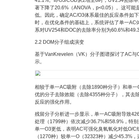
41.1%。即O3/COD从2增至6时，UV254去除
著下降了20.6%（ANOVA，p<0.05）。
低。因此，确定AC/O3体系最佳的反应条件如下：
时，在优化条件的基础上，系统评估了单一AC体
系对UV254和DOC的去除率分别为60.6%和49
2.2 DOM分子组成演变
基于VanKrevelen（VK）分子图谱探讨了
示。
相较于单一AC吸附（去除1890种分子）和单一O
优的分子去除效能（去除4355种分子），其去除量
反应的强化作用。
残留分子分析进一步显示，单一AC吸附导致4264
处理（1799种）依次减少36.7%和58.9%，特
单一O3更低，表明AC可强化臭氧氧化对低O/
（1270种）较单一O（32323种）减少45.