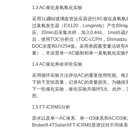
1.3 AC催化臭氧氧化实验
采用1L硼硅玻璃套管反应器进行AC催化臭氧氧
过臭氧发生器（EX120，Longevity）产生80m
应。20min后采集水样，加入0.4mL、1mol/
后，使用TOC分析仪（TOC-LCPH，Shimadz
DOC浓度和UV254值。采用单因素变量法研究
量），并设置单一AC吸附和单一臭氧氧化实验
1.4 AC催化寿命评价实验
采用循环实验方法评估AC的重复使用性能。每次
下烘干至恒质量，记录AC的质量损失。为确保
下一轮催化实验，催化实验共循环5次。此外，
照。
1.5 FT-ICRMS分析
原水以及单一AC体系、单一O3体系和AC/O3
Bruker9.4TSolariXFT-ICRMS质