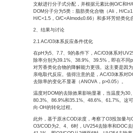
文献进行分子式分配，并根据元素比例O/C和H/
DOM分子分为5类：脂肪类化合物（Ali，H/C≥
H/C<1.5，O/C<AImod≤0.66）和多环芳烃类化合
2、结果与讨论
2.1 AC/O3体系反应条件优化
在pH为5、7.7、9的条件下，AC/O3体系对UV2
除率分别为39.1%、38.9%、39.5%，即在
对芳香类化合物的降解能力更强。这主要是因为
亲电取代反应。值得注意的是，AC/O3体系对D
去除率的变化不显著（ANOVA，p>0.05）。
温度对DOM的去除效果影响显著，当温度为30、4
80.3%、86.9%和35.1%、48.6%、61
向·OH的转化过程。
此外，基于原水COD浓度，考察了O3投加量与C
O3/COD为2、4、6时，UV254去除率和DOC去除