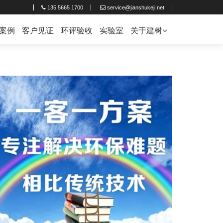
135 5665 1700
service@jianshukeji.net
案例
客户见证
环评验收
实验室
关于建树
企业简介
联系建树
人才招聘
新闻中心