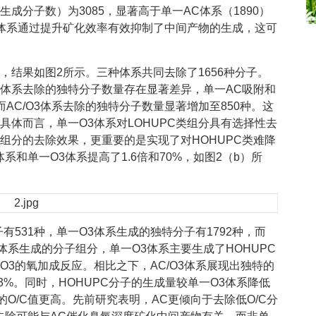
生成分子数）为3085，显著高于单一AC体系（1890）
O3体系通过提升矿化效率有效抑制了中间产物的生成，这可
结果如图2所示。三种体系共同去除了1656种分子。
体系去除的独特分子数量存在显著差异，单一AC吸附和
而AC/O3体系去除的独特分子数量显著增加至850种。这
具体而言，单一O3体系对LOHUPC类组分具有选择性去
C组分的去除效果，更重要的是实现了对HOHUPC类难降
和单一O3体系提高了1.6倍和70%，如图2（b）所
有531种，单一O3体系生成的独特分子有1792种，而
同体系生成的分子组分，单一O3体系主要生成了HOHUPC
O3的氧加成反应。相比之下，AC/O3体系展现出独特的
3%。同时，HOHUPC分子的生成量较单一O3体系降低
子的O/C值更高。先前研究表明，AC更倾向于去除低O/C分