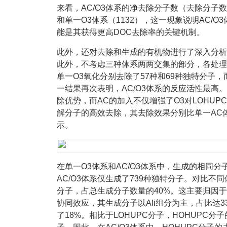
来看，AC/O3体系的净去除分子数（去除分子数
和单一O3体系（1132），这一现象说明AC/
能是其获得更高DOC去除率的关键机制。
此外，还对去除和生成的有机物进行了深入分析，
此外，不考虑三种体系两两交集的部分，各处理
单一O3氧化分别去除了57种和69种独特分子，
一结果再次表明，AC/O3体系的反应活性最高。
除优势，而AC的加入不仅增强了O3对LOHUP
解分子的高效去除，其去除效果分别比单一AC体系
示。
在单一O3体系和AC/O3体系中，生成的相同分子
AC/O3体系仅生成了739种独特分子。对比不
分子，占总生成分子数量的40%。这主要归因于
协同效应，其生成分子以Ali组分为主，占比达3
了18%。相比于LOHUPC分子，HOHUPC分