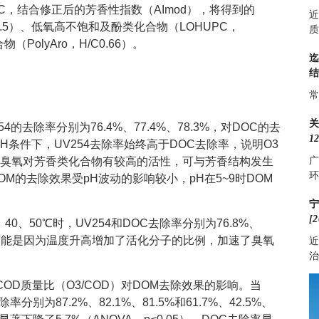
C，结合修正后的芳香性指数（AImod），将得到的
近
1.5）、低氧高不饱和及酚类化合物（LOHUPC，
质
物（PolyAro，H/C0.66）。
常
54的去除率分别为76.4%、77.4%、78.3%，对DOC的去
12
不同pH条件下，UV254去除率始终高于DOC去除率，说明O3
广
臭氧对芳香类化合物有较高的活性，可与芳香结构发生
环
OM的去除效果受pH波动的影响较小，pH在5~9时DOM
[2
0、50℃时，UV254和DOC去除率分别为76.8%、
.7%。这可能是因为温度升高增加了活化分子的比例，加速了臭氧
近
治
OD质量比（O3/COD）对DOM去除效果的影响。当
率分别为87.2%、82.1%、81.5%和61.7%、42.5%、