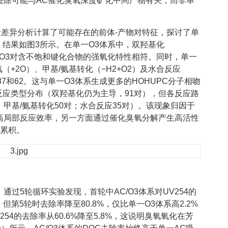
子的去除可能与AC催化臭氧深度矿化中间产物有关，而非单
量差异分析计算了可能存在的前体-产物对特征，探讨了单
径，结果如图3所示。在单一O3体系中，双羟基化
这与O3对含不饱和键化合物的强氧化特性相符。同时，单一
+2O）、甲基/氨基转化（−H2+O2）及水合反应
87和62。这与单一O3体系生成更多的HOHUPC分子相吻
似反应类型分布（双羟基化仍为主导，91对），但各反应路
；甲基/氨基转化50对；水合反应35对）。该现象归因于
高局部反应效率，另一方面通过催化臭氧分解产生高活性
累积。
过5轮循环实验发现，首轮中AC/O3体系对UV254的
，但第5轮时去除率降至80.8%，仅比单一O3体系高2.2%
54的去除率从60.6%降至5.8%，这说明臭氧氧化在芳