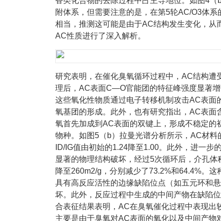
香类化合物的去除过程中占主导地位。如图4（b
附体系，但需要注意的是，在第5轮AC/O3体系的
相当，推测这可能是由于AC结构发生变化，从而
AC性质进行了深入解析。
研究表明，在催化臭氧循环过程中，AC结构遭
理后，AC表面C—O官能团的特征峰强度显著
这些氧化性物质通过电子转移机制攻击AC表面
氧基团的形成。此外，也有研究指出，AC表面含
氧首先加成到AC表面的双键上，形成不稳定的
物种。如图5（b）拉曼光谱分析所示，AC材
ID/IG值由初始的1.24降至1.00。此外，
显著的物理结构破坏，经过5次循环后，介孔体积由1.2
降至260m2/g，分别减少了73.2%和64.
具有高反应活性的边缘缺陷位点（如五元环和悬
坏。此外，反应过程中生成的中间产物在缺陷位
合表征结果表明，AC在臭氧催化过程中表现出
主要是由于臭氧对AC表面的氧化以及中间产物