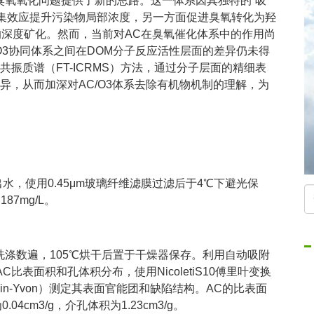
决臭氧氧化问题提供了新的思路。这一体系因其独特的“吸
富集效应提升污染物局部浓度，另一方面促进臭氧转化为羟
的深度矿化。然而，当前对AC在臭氧催化体系中的作用尚
/O3协同体系之间在DOM分子反应活性层面的差异仍未得
振质谱（FT-ICRMS）方法，通过分子层面的精细表
异，从而加深对AC/O3体系去除有机物机制的理解，为
水，使用0.45μm玻璃纤维滤膜过滤后于4℃下避光保
87mg/L。
洗涤数遍，105℃烘干后置于干燥器保存。利用自动吸附
）表征AC比表面积和孔体积分布，使用NicoletiS10傅里叶变换
obin-Yvon）测定其表面官能团和缺陷结构。AC的比表面
04cm3/g，介孔体积为1.23cm3/g。