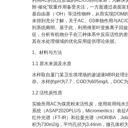
利用AC的优点形成的AC/O3协同体系，为解
附-催化”双重作用备受关注，一方面通过表面
基自由基（·OH）等活性物种，从而实现DOM
未得到充分了解，关于AC、O3单独作用与AC
到系统阐明。基于此，利用傅里叶变换离子回旋共
征，分析有机物分子在三种体系中反应活性的差
其在水处理领域的优化应用提供理论依据。
1、材料与方法
1.1 原水来源及水质
水样取自厦门某卫生填埋场的渗滤液MBR处理出
存。水样的pH为7.7，COD为605mg/L，DOC为1
1.2 活性炭性质
实验所用AC为煤质粉末活性炭，使用前用纯水
系统（ASAP2020PLUS，Micromeritics
红外光谱（FT-IR）和拉曼光谱（HORIBA，J
积为730m2/g，平均孔径为3.44nm，微孔体积为0.