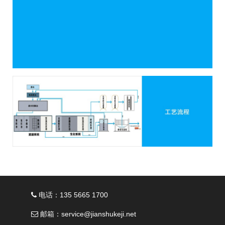
电话：135 5665 1700
邮箱：service@jianshukeji.net